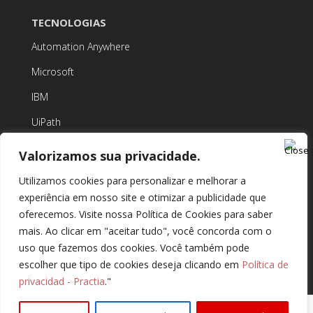
TECNOLOGIAS
Automation Anywhere
Microsoft
IBM
UiPath
Valorizamos sua privacidade.
Utilizamos cookies para personalizar e melhorar a
experiência em nosso site e otimizar a publicidade que
SOBRE A PRACTIA
oferecemos. Visite nossa Política de Cookies para saber
mais. Ao clicar em "aceitar tudo", você concorda com o
Política de Privacidade
uso que fazemos dos cookies. Você também pode
Central de Privacidade
escolher que tipo de cookies deseja clicando em
Política de
Termos de Uso
privacidad - Practia
."
Practia.global, Todos os direitos Reservados,