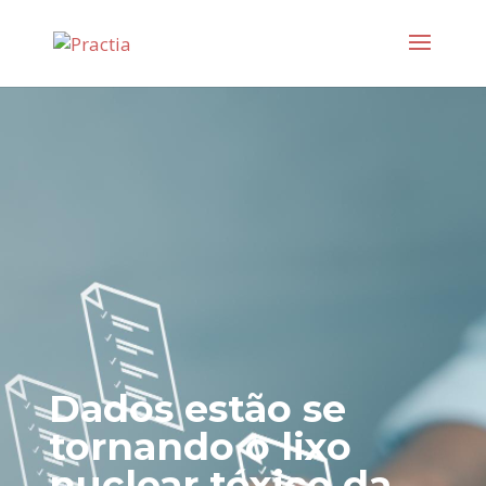
Dados estão se
tornando o lixo
nuclear tóxico da