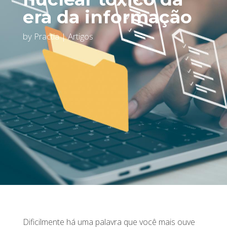
era da informação
by
Practia
|
Artigos
Dificilmente há uma palavra que você mais ouve