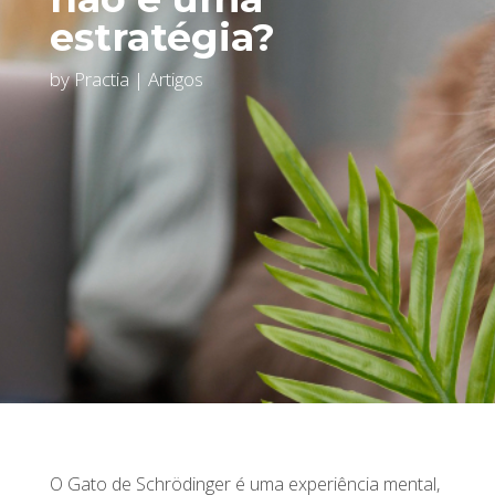
estratégia?
by
Practia
|
Artigos
O Gato de Schrödinger é uma experiência mental,