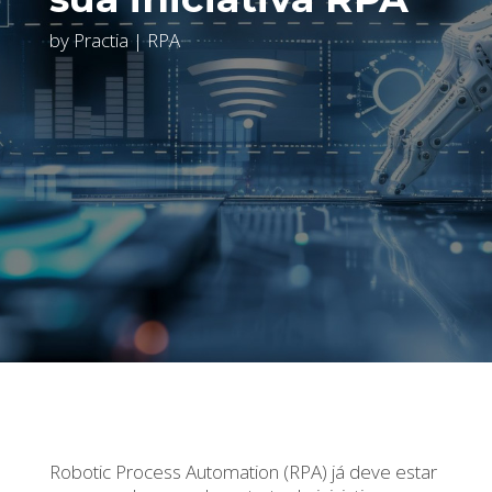
by
Practia
|
RPA
Robotic Process Automation (RPA) já deve estar