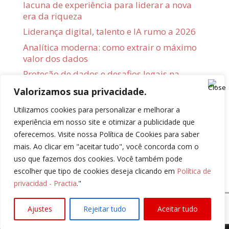
lacuna de experiência para liderar a nova
era da riqueza
Liderança digital, talento e IA rumo a 2026
Analítica moderna: como extrair o máximo
valor dos dados
Proteção de dados e desafios legais na
adoção de IA
Valorizamos sua privacidade.
2026: o momento em que a IA exige
Utilizamos cookies para personalizar e melhorar a
governança de dados
experiência em nosso site e otimizar a publicidade que
oferecemos. Visite nossa Política de Cookies para saber
Recent Comments
mais. Ao clicar em "aceitar tudo", você concorda com o
No hay comentarios que mostrar.
uso que fazemos dos cookies. Você também pode
escolher que tipo de cookies deseja clicando em
Política de
privacidad - Practia
."
Practia.global, Todos os direitos Reservados,
Ajustes
Rejeitar tudo
Aceitar tudo
2024