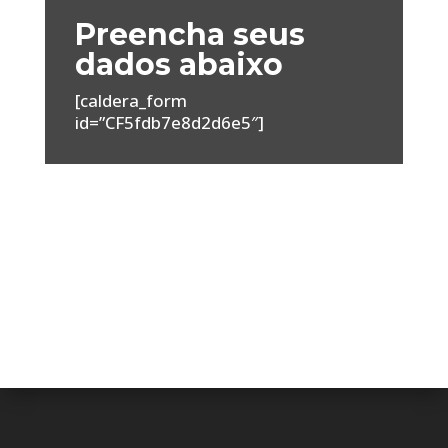
Preencha seus
dados abaixo
[caldera_form
id=”CF5fdb7e8d2d6e5″]