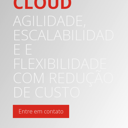
CLOUD
AGILIDADE,
ESCALABILIDAD
E E
FLEXIBILIDADE
COM REDUÇÃO
DE CUSTO
Entre em contato