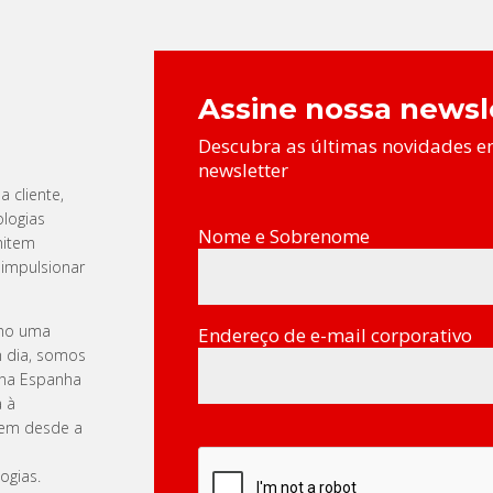
Assine nossa newsl
Descubra as últimas novidades e
newsletter
 cliente,
ologias
Nome e Sobrenome
mitem
 impulsionar
omo uma
Endereço de e-mail corporativo
m dia, somos
e na Espanha
a à
gem desde a
ogias.