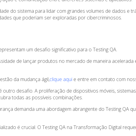
e do sistema para lidar com grandes volumes de dados e trá
lidades que poderiam ser exploradas por cibercriminosos.
presentam um desafio significativo para o Testing QA.
essidade de lançar produtos no mercado de maneira acelerada 
gestão da mudança ágil,
clique aqui
e entre em contato com noss
 é outro desafio. A proliferação de dispositivos móveis, siste
ubra todas as possíveis combinações.
gurança demanda uma abordagem abrangente do Testing QA que 
lizado é crucial. O Testing QA na Transformação Digital requer