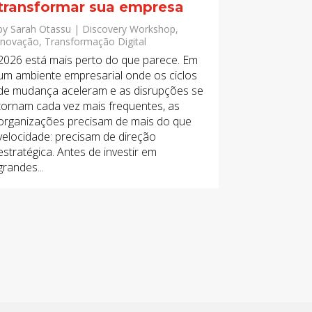
transformar sua empresa
by
Sarah Otassu
|
Discovery Workshop
,
Inovação
,
Transformação Digital
2026 está mais perto do que parece. Em
um ambiente empresarial onde os ciclos
de mudança aceleram e as disrupções se
tornam cada vez mais frequentes, as
organizações precisam de mais do que
velocidade: precisam de direção
estratégica. Antes de investir em
grandes...