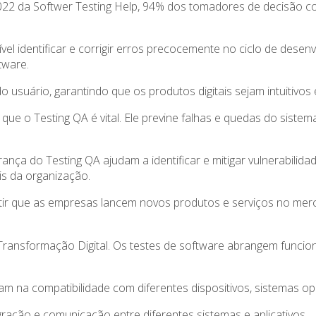
022 da Softwer Testing Help, 94% dos tomadores de decisão c
vel identificar e corrigir erros precocemente no ciclo de desen
tware.
 do usuário, garantindo que os produtos digitais sejam intuitiv
 que o Testing QA é vital. Ele previne falhas e quedas do siste
ança do Testing QA ajudam a identificar e mitigar vulnerabilid
ais da organização.
itir que as empresas lancem novos produtos e serviços no mer
 Transformação Digital. Os testes de software abrangem funci
am na compatibilidade com diferentes dispositivos, sistemas op
egração e comunicação entre diferentes sistemas e aplicativos.