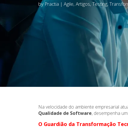
by
Practia
|
Agile
,
Artigos
,
Testing
,
Transfor
Na velocidade do ambiente empresarial atua
Qualidade de Software
, desempenha um 
O Guardião da Transformação Tec